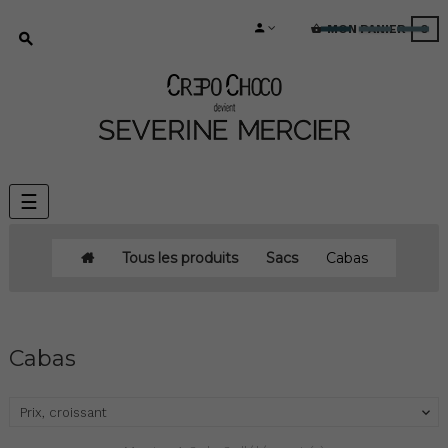
MON PANIER
0
Basculer
☰
la
navigation
Tous les produits
Sacs
Cabas
Cabas
Prix, croissant
