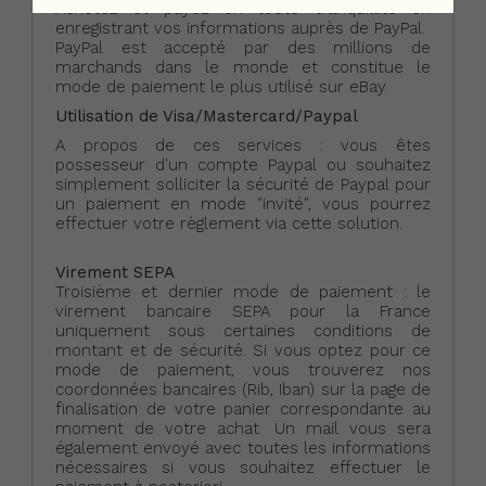
Achetez et payez en toute tranquillité en
enregistrant vos informations auprès de PayPal.
PayPal est accepté par des millions de
marchands dans le monde et constitue le
mode de paiement le plus utilisé sur eBay.
Utilisation de Visa/Mastercard/Paypal
A propos de ces services : vous êtes
possesseur d'un compte Paypal ou souhaitez
simplement solliciter la sécurité de Paypal pour
un paiement en mode "invité", vous pourrez
effectuer votre règlement via cette solution.
Virement SEPA
Troisième et dernier mode de paiement : le
virement bancaire SEPA pour la France
uniquement sous certaines conditions de
montant et de sécurité. Si vous optez pour ce
mode de paiement, vous trouverez nos
coordonnées bancaires (Rib, Iban) sur la page de
finalisation de votre panier correspondante au
moment de votre achat. Un mail vous sera
également envoyé avec toutes les informations
nécessaires si vous souhaitez effectuer le