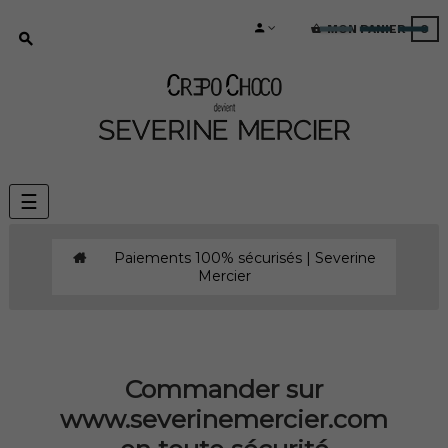
MON PANIER
0
Basculer
☰
la
navigation
Paiements 100% sécurisés | Severine
Mercier
Commander sur
www.severinemercier.com