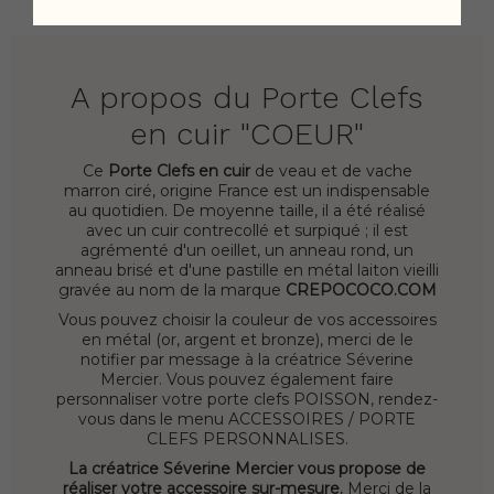
AVIS
A propos du Porte Clefs
en cuir "COEUR"
Ce
Porte Clefs en cuir
de veau et de vache
marron ciré, origine France est un indispensable
au quotidien. De moyenne taille, il a été réalisé
avec un cuir contrecollé et surpiqué ; il est
agrémenté d'un oeillet, un anneau rond, un
anneau brisé et d'une pastille en métal laiton vieilli
gravée au nom de la marque
CREPOCOCO.COM
Vous pouvez choisir la couleur de vos accessoires
en métal (or, argent et bronze), merci de le
notifier par message à la créatrice Séverine
Mercier. Vous pouvez également faire
personnaliser votre porte clefs POISSON, rendez-
vous dans le menu ACCESSOIRES / PORTE
CLEFS PERSONNALISES.
La créatrice Séverine Mercier vous propose de
réaliser votre accessoire sur-mesure.
Merci de la