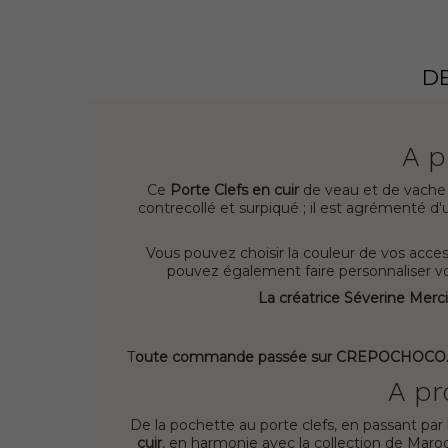
D
A p
Ce
Porte Clefs en cuir
de veau et de vache m
contrecollé et surpiqué ; il est agrémenté d'
Vous pouvez choisir la couleur de vos acces
pouvez également faire personnalise
La créatrice Séverine Merc
T
oute commande passée sur CREPOCHOCO.COM p
A pr
De la pochette au porte clefs, en passant par le
cuir
, en harmonie avec la collection de Maroq