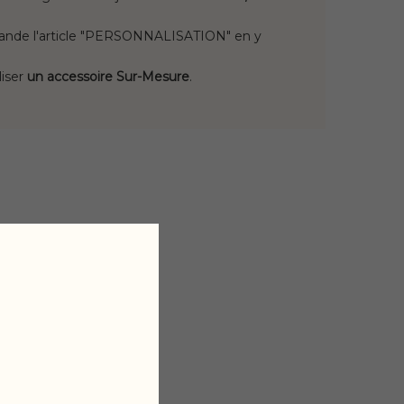
mmande l'article "PERSONNALISATION" en y
liser
un accessoire Sur-Mesure
.