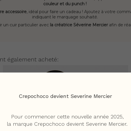
couleur et du punch !
re accessoire
, idéal pour faire un cadeau ! Ajoutez à votre co
indiquant le marquage souhaité.
un cuir particulier avec
la créatrice Séverine Mercier
afin de réa
 ont également acheté:
Crepochoco devient Severine Mercier
Pour commencer cette nouvelle année 2025,
la marque Crepochoco devient Severine Mercier.