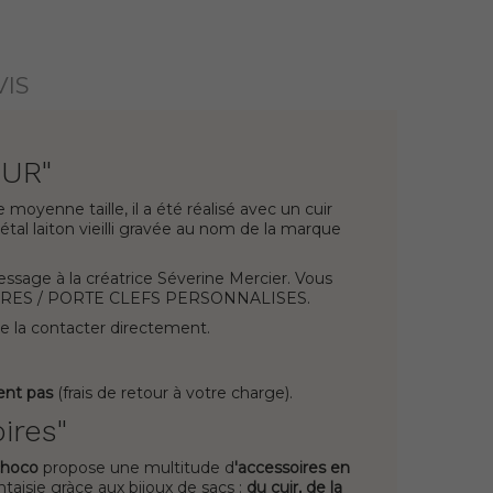
VIS
EUR"
oyenne taille, il a été réalisé avec un cuir
étal laiton vieilli gravée au nom de la marque
essage à la créatrice Séverine Mercier. Vous
SSOIRES / PORTE CLEFS PERSONNALISES.
e la contacter directement.
ent pas
(frais de retour à votre charge).
ires"
choco
propose une multitude d
'accessoires en
taisie gràce aux bijoux de sacs :
du cuir, de la