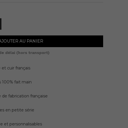
AJOUTER AU PANIER
 délai (hors transport)
 et cuir français
s 100% fait main
 de fabrication française
es en petite série
e et personnalisables