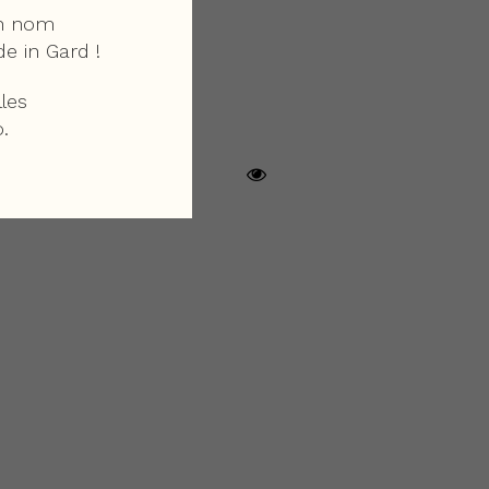
on nom
de in Gard !
les
.