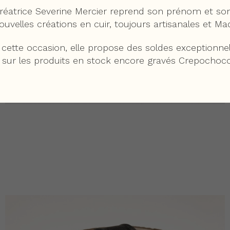
réatrice Severine Mercier reprend son prénom et s
ouvelles créations en cuir, toujours artisanales et Ma
 cette occasion, elle propose des soldes exceptionnel
sur les produits en stock encore gravés Crepochoco