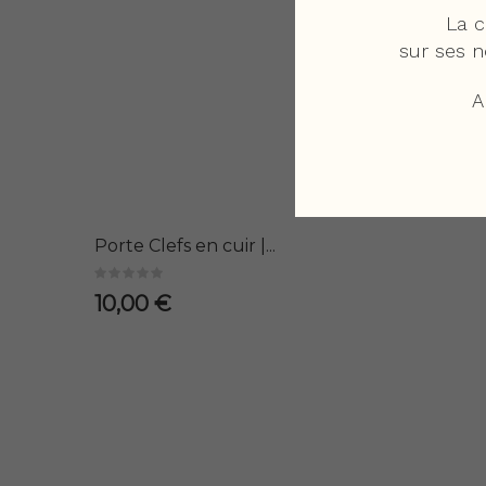
La c
sur ses n
A
Porte Clefs en cuir |...
10,00 €