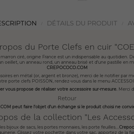
ESCRIPTION
DÉTAILS DU PRODUIT
A
ropos du Porte Clefs en cuir "CO
arron ciré, origine France est un indispensable au quotidien. De m
un oeillet, un anneau rond, un anneau brisé et d'une pastille en m
CREPOCOCO.COM
soires en métal (or, argent et bronze), merci de le notifier par m
r votre porte clefs POISSON, rendez-vous dans le menu ACCE
ier vous propose de réaliser votre accessoire sur-mesure.
Merci d
Retour
eut faire l'objet d'un échange si le produit choisi ne convi
opos de la collection "Les Accesso
s bijoux de sacs, les portes monnaies, les porte feuilles....
Crepo
uinerie. Glissez votre pochette dans votre sac, apportez de la fan