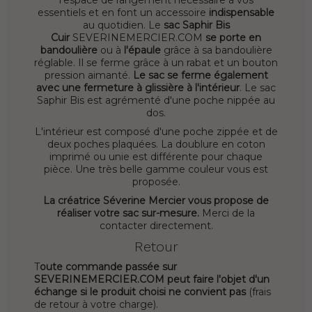
l'espace de rangement nécessaire à vos
essentiels et en font un accessoire
indispensable
au quotidien. Le
sac Saphir Bis
Cuir
SEVERINEMERCIER.COM
se porte en
bandoulière
ou à
l'épaule
grâce à sa bandoulière
réglable. Il se ferme grâce à un rabat et un bouton
pression aimanté.
Le sac se ferme également
avec une fermeture à glissière à l'intérieur
. Le sac
Saphir Bis est agrémenté d'une poche nippée au
dos.
L'intérieur est composé d'une poche zippée et de
deux poches plaquées. La doublure en coton
imprimé ou unie est différente pour chaque
pièce. Une très belle gamme couleur vous est
proposée.
La créatrice Séverine Mercier vous propose de
réaliser votre sac sur-mesure.
Merci de la
contacter directement.
Retour
T
oute commande passée sur
SEVERINEMERCIER.COM peut faire l'objet d'un
échange si le produit choisi ne convient pas
(frais
de retour à votre charge).