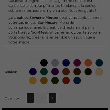
Galuchat d'origine France ; la gamme couleur est
variée, de la couleur pétillante, tendance à la couleur
sobre et intemporelle, il y en a pour tous les goûts !
La créatrice Séverine Mercier
peut vous confectionner
votre sac en cuir Sur-Mesure
. Merci de
communiquer avec la créatrice directement par le
portail prévu "Sur-Mesure", par email ou par téléphone.
Vous pourrez créer ainsi ensemble un sac unique à
votre image !
Blanc
Noir
Gris
Bleu
Bordeaux
Orange
Bleu
Marine
Lap
Amesthyste
Thuya
Cassis
Epagneul
Chataigne
Bich
Moka
Couleur
Topaze
Tabac
Bronze
Corrida
Jean
(jaune
moutarde)
Quantité