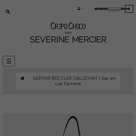
MON PANIER
0
Basculer
☰
la
navigation
SAPHIR BIS CUIR GALUCHAT | Sac en
cuir Femme