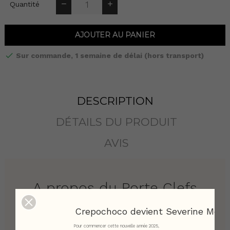
Quantité
AJOUTER AU PANIER
Sur commande, 1 semaine de délai (hors transport)
DESCRIPTION
DÉTAILS DU PRODUIT
AVIS
A propos du Porte Clefs
en cuir "POISSON"
Crepochoco devient Severine Merci
Ce
Porte Clefs en cuir
est un indispensable au
Pour commencer cette nouvelle année 2025,