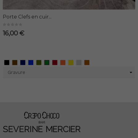
Porte Clefs en cuir...
16,00 €
Noir
Marron
Bleu
Bleu
kaki
Rouge
Orange
Jaune
Métalisé
Métalisé
Vert
Ciré
Marine
Roi
Argent
Cuivre