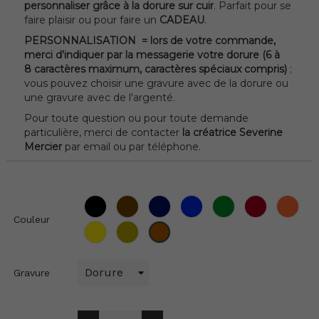
personnaliser grâce à la dorure sur cuir
. Parfait pour se
faire plaisir ou pour faire un
CADEAU
.
PERSONNALISATION = lors de votre commande,
merci d'indiquer par la messagerie votre dorure (6 à
8 caractères maximum, caractères spéciaux compris)
;
vous pouvez choisir une gravure avec de la dorure ou
une gravure avec de l'argenté.
Pour toute question ou pour toute demande
particulière, merci de contacter
la créatrice Severine
Mercier
par email ou par téléphone.
Noir
Marron
Bleu
Bleu
Vert
Rouge
Ora
Ciré
Marine
Roi
Couleur
Jaune
Métalisé
Métalisé
Or
Cuivre
Gravure