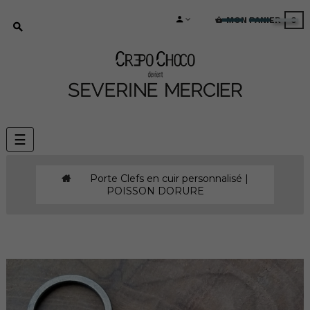
MON PANIER
0
Basculer
☰
la
navigation
Porte Clefs en cuir personnalisé |
POISSON DORURE