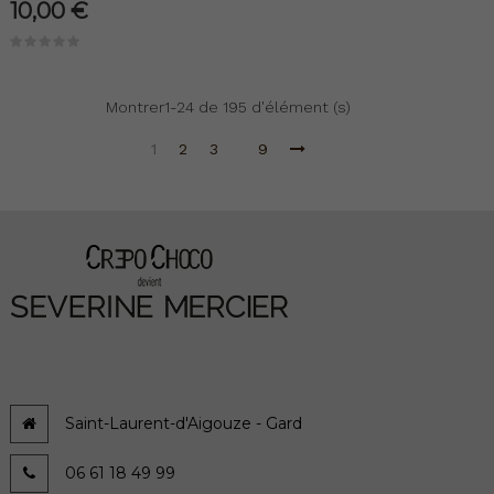
10,00 €
Montrer1-24 de 195 d'élément (s)
1
2
3
9
Saint-Laurent-d'Aigouze - Gard
06 61 18 49 99